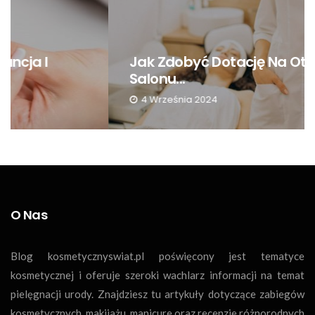
Jak Zdobyć Dotację Na Otwarcie
Salonu...
4 Września 2024
O Nas
Blog kosmetycznyswiat.pl poświęcony jest tematyce
kosmetycznej i oferuje szeroki wachlarz informacji na temat
pielęgnacji urody. Znajdziesz tu artykuły dotyczące zabiegów
kosmetycznych, makijażu, manicure oraz recenzje różnorodnych