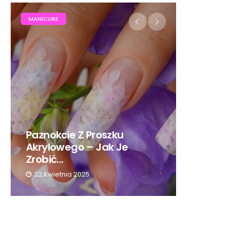
KOSMETYKI
zku
Medycyna Estetyczna A
k Je
Zabiegi Kosmetologa –
Co...
8 Października 2024