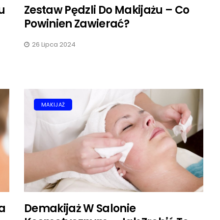
u
Zestaw Pędzli Do Makijażu – Co
TYKI
MANICURE
Powinien Zawierać?
26 Lipca 2024
MAKIJAŻ
Paznokcie Z Pros
 Dobrać Kosmetyki Do
Akrylowego – Ja
jażu?
Zrobić...
ipca 2024
22 Kwietnia 2025
a
Demakijaż W Salonie