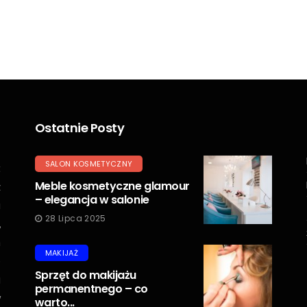
Ostatnie Posty
SALON KOSMETYCZNY
t
Meble kosmetyczne glamour
z
– elegancja w salonie
u
28 Lipca 2025
,
h
MAKIJAŻ
b
Sprzęt do makijażu
j
permanentnego – co
w
warto...