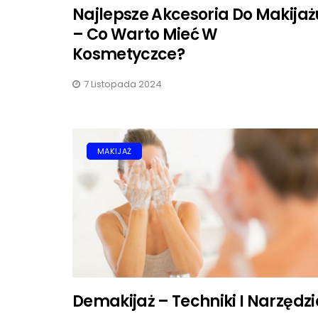
Najlepsze Akcesoria Do Makijaż
KOSME
– Co Warto Mieć W
Kosmetyczce?
7 Listopada 2024
MAKIJAŻ
Jak
Maki
15 L
Demakijaż – Techniki I Narzędzi