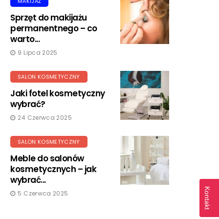
MAKIJAŻ
Sprzęt do makijażu
permanentnego – co
warto...
9 Lipca 2025
SALON KOSMETYCZNY
Jaki fotel kosmetyczny
wybrać?
24 Czerwca 2025
SALON KOSMETYCZNY
Meble do salonów
kosmetycznych – jak
wybrać...
Kontakt
5 Czerwca 2025