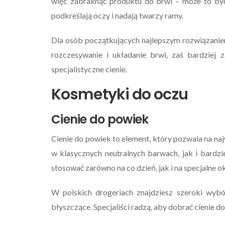
więc zabraknąć produktu do brwi – może to by
podkreślają oczy i nadają twarzy ramy.
Dla osób początkujących najlepszym rozwiązani
rozczesywanie i układanie brwi, zaś bardzie
specjalistyczne cienie.
Kosmetyki do oczu
Cienie do powiek
Cienie do powiek to element, który pozwala na n
w klasycznych neutralnych barwach, jak i bardz
stosować zarówno na co dzień, jak i na specjalne o
W polskich drogeriach znajdziesz szeroki wyb
błyszczące. Specjaliści radzą, aby dobrać cienie do