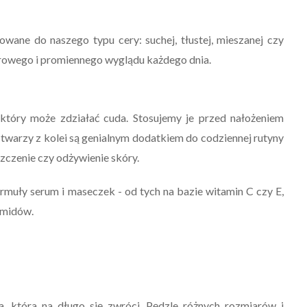
ane do naszego typu cery: suchej, tłustej, mieszanej czy
rowego i promiennego wyglądu każdego dnia.
tóry może zdziałać cuda. Stosujemy je przed nałożeniem
twarzy z kolei są genialnym dodatkiem do codziennej rutyny
szczenie czy odżywienie skóry.
rmuły serum i maseczek - od tych na bazie witamin C czy E,
amidów.
a, która na długo się zwróci. Pędzle różnych rozmiarów i