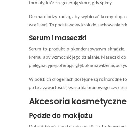
formuły, które regenerują skórę, gdy śpimy.
Dermatolodzy radzą, aby wybierać kremy dopasow
wrażliwej. To podstawowy krok do zachowania zd
Serum i maseczki
Serum to produkt o skondensowanym składzie, k
kremu, aby wzmocnić jego działanie. Maseczki do 
pielęgnacyjnej, oferując głębokie nawilżenie, oczy
W polskich drogeriach dostępne są różnorodne fo
po te z zawartością kwasu hialuronowego czy cer
Akcesoria kosmetyczne
Pędzle do makijażu
Dobrej jakości pędzle do makijażu to inwestycj