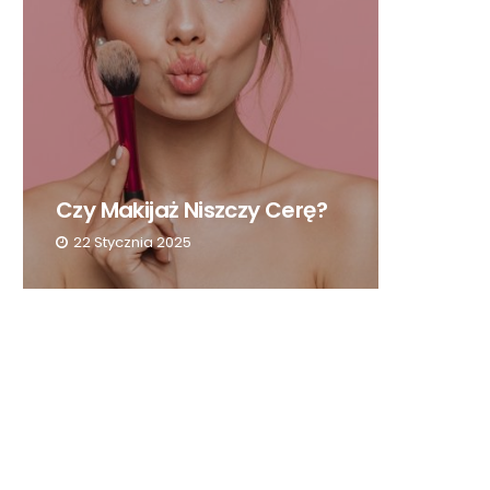
Manicure Kl
Malowaniem
Czy Makijaż Niszczy Cerę?
Kroku
22 Stycznia 2025
12 Lipca 2024