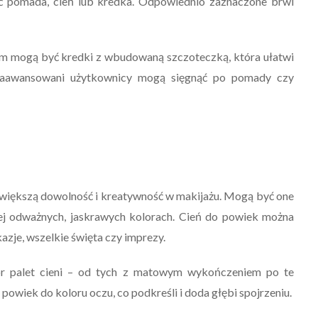
ć pomada, cień lub kredka. Odpowiednio zaznaczone brwi
em mogą być kredki z wbudowaną szczoteczką, która ułatwi
j zaawansowani użytkownicy mogą sięgnąć po pomady czy
ajwiększą dowolność i kreatywność w makijażu. Mogą być one
iej odważnych, jaskrawych kolorach. Cień do powiek można
kazje, wszelkie święta czy imprezy.
ór palet cieni – od tych z matowym wykończeniem po te
 powiek do koloru oczu, co podkreśli i doda głębi spojrzeniu.