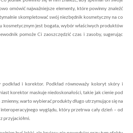
owo omówić najważniejsze elementy, które powinny znaleźć
optymalnie skompletować swój niezbędnik kosmetyczny na co
rynku kosmetycznym jest bogata, wybór właściwych produktów
zewodnik pomoże Ci zaoszczędzić czas i zasoby, sugerując
 podkład i korektor. Podkład równoważy koloryt skóry i
iast korektor maskuje niedoskonałości, takie jak cienie pod
 zmienny, warto wybierać produkty długo utrzymujące się na
SALON KOSMETYCZNY
interoperacyjnego wyglądu, który przetrwa cały dzień – od
z przyjaciółmi.
winien być lekki, ale kryjący, nie powodując przy tym efektu