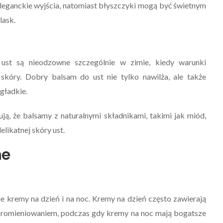
 eleganckie wyjścia, natomiast błyszczyki mogą być świetnym
lask.
ust są nieodzowne szczególnie w zimie, kiedy warunki
kóry. Dobry balsam do ust nie tylko nawilża, ale także
gładkie.
ą, że balsamy z naturalnymi składnikami, takimi jak miód,
likatnej skóry ust.
ne
e kremy na dzień i na noc. Kremy na dzień często zawierają
m promieniowaniem, podczas gdy kremy na noc mają bogatsze