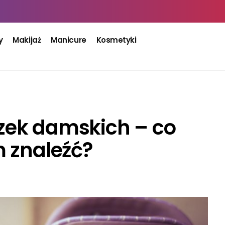
y
Makijaż
Manicure
Kosmetyki
zek damskich – co
m znaleźć?