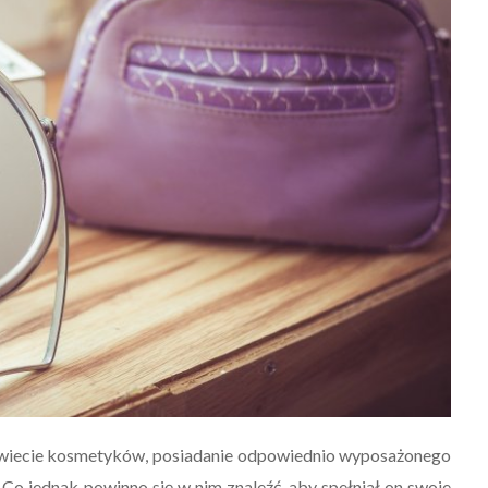
 świecie kosmetyków, posiadanie odpowiednio wyposażonego
 Co jednak powinno się w nim znaleźć, aby spełniał on swoje