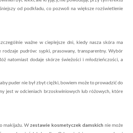
aśniejszy od podkładu, co pozwoli na większe rozświetlenie
szczególnie ważne w cieplejsze dni, kiedy nasza skóra ma
Jak Otworzyć Salon
e rodzaje pudrów: sypki, prasowany, transparentny. Wybór
Manicure?
 Róż natomiast dodaje skórze świeżości i młodzieńczości, a
31 Lipca 2024
aby puder nie był zbyt ciężki, bowiem może to prowadzić do
ny jest w odcieniach brzoskwiniowych lub różowych, które
go makijażu. W
zestawie kosmetyczek damskich
nie może