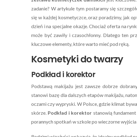
zadanie? W artykule tym postaramy się szczegół
się w każdej kosmetyczce, oraz poradzimy, jak 
dzień i na specjalne okazje. Chociaż oferta na 
może być zawiły i czasochłonny. Dlatego ten pr
kluczowe elementy, które warto mieć pod ręką.
Kosmetyki do twarzy
Podkład i korektor
Podstawą makijażu jest zawsze dobrze dobrany
stanowi bazę dla dalszych etapów makijażu, natom
oczami czy wypryski. W Polsce, gdzie klimat bywa
skórze.
Podkład i korektor
stanowią fundament 
porannych spotkań w szkole po wieczorne wyjścia 
Rodzimi wizażyści wskazują, że idealny podkład po